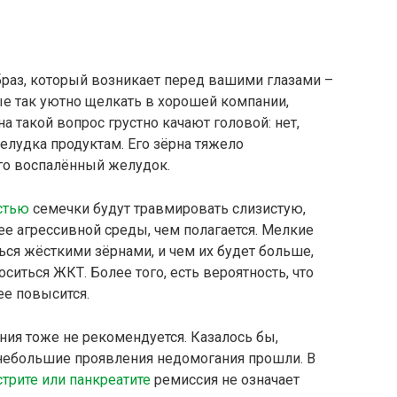
браз, который возникает перед вашими глазами –
ые так уютно щелкать в хорошей компании,
 на такой вопрос грустно качают головой: нет,
елудка продуктам. Его зёрна тяжело
го воспалённый желудок.
стью
семечки будут травмировать слизистую,
ее агрессивной среды, чем полагается. Мелкие
ься жёсткими зёрнами, и чем их будет больше,
оситься ЖКТ. Более того, есть вероятность, что
ее повысится.
ния тоже не рекомендуется. Казалось бы,
небольшие проявления недомогания прошли. В
стрите или панкреатите
ремиссия не означает