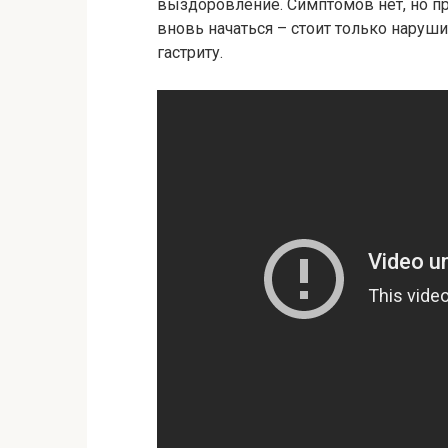
выздоровление. Симптомов нет, но п
вновь начаться – стоит только наруши
гастриту.