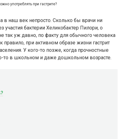
жно употреблять при гастрите?
а в наш век непросто. Сколько бы врачи ни
ез участия бактерии Хеликобактер Пилори, о
не так уж давно, по факту для обычного человека
к правило, при активном образе жизни гастрит
аселения. У кого-то позже, когда прочностные
го-то в школьном и даже дошкольном возрасте.
ь?
е