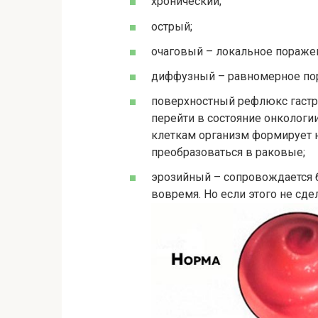
хронический;
острый;
очаговый – локальное пораже
диффузный – равномерное пор
поверхностный рефлюкс гастри
перейти в состояние онкологи
клеткам организм формирует 
преобразоваться в раковые;
эрозийный – сопровождается б
вовремя. Но если этого не сде