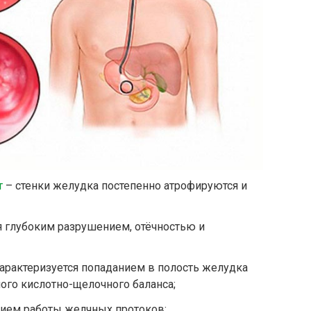
т
– стенки желудка постепенно атрофируются и
я глубоким разрушением, отёчностью и
арактеризуется попаданием в полость желудка
ого кислотно-щелочного баланса;
нием работы желчных протоков;