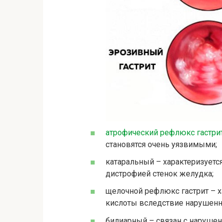
атрофический рефлюкс гастри
становятся очень уязвимыми;
катаральный – характеризуетс
дистрофией стенок желудка;
щелочной рефлюкс гастрит – х
кислоты вследствие нарушенн
билиарный – связан с наруше